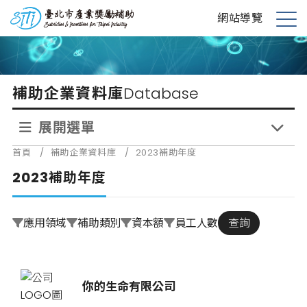
跳
台北市產業獎勵補助
網站導覽
到
展
主
開
要
選
內
單
補助企業資料庫
Database
容
展開選單
首頁
/
補助企業資料庫
/
2023補助年度
2023補助年度
應用領域
補助類別
資本額
員工人數
查詢
你的生命有限公司