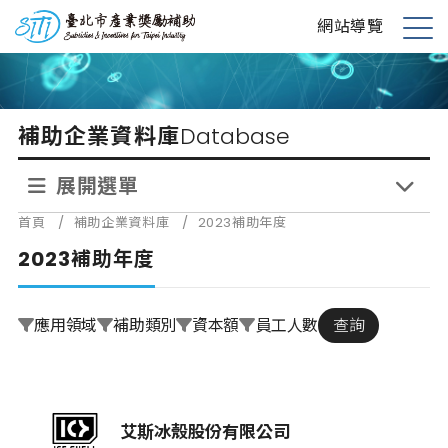
跳
台北市產業獎勵補助
網站導覽
到
展
主
開
要
選
內
單
補助企業資料庫
Database
容
展開選單
首頁
/
補助企業資料庫
/
2023補助年度
2023補助年度
應用領域
補助類別
資本額
員工人數
查詢
艾斯冰殼股份有限公司