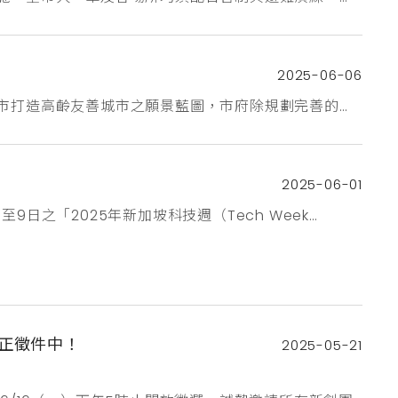
2025-06-06
北市打造高齡友善城市之願景藍圖，市府除規劃完善的社
品或服務，促進銀髮族的健康活力，帶動產業串連，臺
示區，期望徵集本市優秀並具創新性廠商參加，展示符
2025-06-01
日之「2025年新加坡科技週（Tech Week
航，智慧臺北 AI-driven, Future Taipei】為主軸，邀請臺
助企業因應對美國關稅挑戰，並開拓多元市場，本次徵
現正徵件中！
2025-05-21