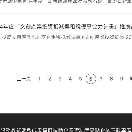
及新創企業署114年度「創新照護產品及服務名錄」自即日起至
！被選中的新創產品與服務將在新創採購計畫官網上及電子名
並加速與照護機構的合作，讓我們共同推動照護產業的創新與
p.org.tw/spp/sppnews/2...
114年度「文創產業投資抵減暨租稅優惠協力計畫」推廣
✴︎ 投資文創產業也能享有租稅抵減優惠✴︎文創產業投資抵減 
國家戰略重點文創產業投資抵減？申請需要注意什麼？審核的
產製與流通，文化創意產業發展法於2023年5月31日修正發布
人以現金投資國家戰略重點文化創意產業享有租稅抵減優惠！影視
上一頁
1
2
3
4
5
7
8
9
6
請服務
最新消息
成果專區
補助企業資料庫
亮點企業
下載專區