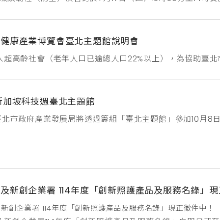
齡健康產業博覽會臺北主題館說明會
入超高齡社會（老年人口已逾總人口22%以上），為協助臺
及公共建設外，亦期望透過產業面擴大重視創新之銀髮照護產
業發展局特規劃籌設「第二屆高齡健康產業博覽會」臺北館展
需求趨勢之產品、服務或技術，全方位貼近銀髮族實際需求...
新加坡科技週臺北主題館
臺北市政府產業發展局將透過籌組「臺北主題館」參加10月8日至9
ingapore）Big Data & AI World Asia 展」，以【AI領
北市「大數據」及「人工智慧」兩大領域企業進行展出。為協
廠商規模擴大...
及新創企業署 114年度「創新照護產品及服務名錄」
新創企業署 114年度「創新照護產品及服務名錄」現正徵件中！