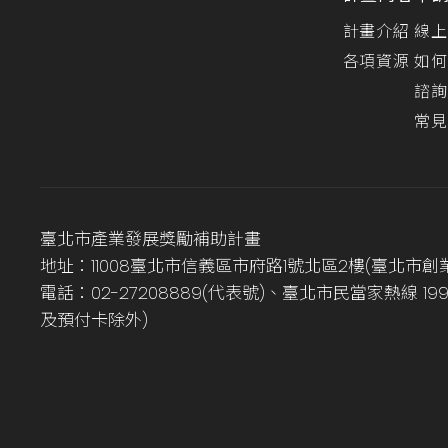
計畫介紹
線上
各項資源
如何
諮詢
常見
臺北市產業發展獎勵補助計畫
地址：11008臺北市信義區市府路1號北區2樓(臺北市創
電話：02-27208889(代表號)、臺北市民當家熱線 1
及預付卡除外)