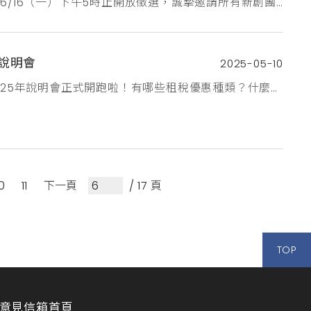
6/16（一）下午5時止開放徵選，誠摯邀請所有新創團
錄中亮相，提供全國各大照護機構選購，快速提升您的
進步！申請詳情請見新創採購發展計畫網址：
說明會
2025-05-10
2025年說明會正式開跑啦！有哪些租稅優惠種類？什麼是
重點又是什麼？為促進原生文化內容智慧財產的開發、
，新增第27條之1及27條之2，公司、有限合夥事業或個
音內容開發、...
10
11
下一頁
/ 17 頁
TOP
意見信箱
首頁