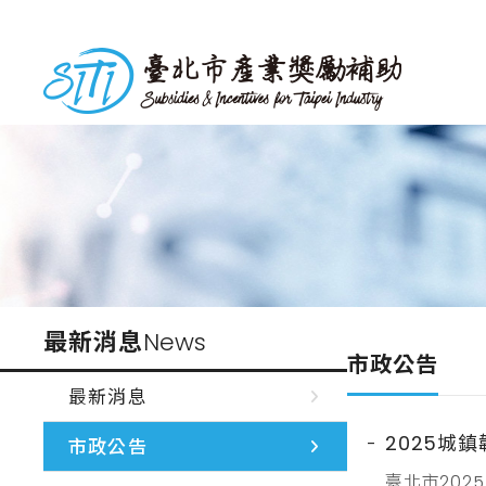
跳
到
台北市產業獎勵補助
主
要
內
容
最新消息
News
市政公告
最新消息
2025城
市政公告
臺北市202