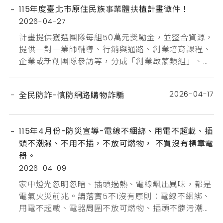
相關資訊，共同營造友善、安心之工作環境。📌相關
115年度臺北市原住民族事業體扶植計畫徵件！
資訊請參閱：臺北市政府勞動局－企業托老服務諮詢
2026-04-27
窗口網址：https://bola.gov.taipei/News.aspx?
n=998181E06DE55C2E&...
計畫提供獲選團隊每組50萬元獎勵金，並整合資源，
提供一對一業師輔導、行銷與通路、創業培育課程、
企業或新創團隊參訪等，分成「創業啟蒙類組」、
「實績發展組」，邀請族人或原住民事業體踴躍報名
參加。📌 申請資格：「創業啟蒙類組」提案人須設籍
2026-04-17
全民防詐-慎防網路購物詐騙
於臺北市，年滿18歲，並具原住民身分，且有創業意
願者；「實績發展組」為依法於臺北市設立登記之公
司、有限合夥、商業或合作社，其負責人或代表人須
115年4月份-防災宣導-電線不綑綁、用電不超載、插
設籍本市，並具原住民身分者。...
頭不潮濕、不用不插，不放可燃物， 不買沒有標章電
器。
2026-04-09
家中燈光忽明忽暗、插頭過熱、電線飄出異味，都是
電氣火災前兆。請落實5不1沒有原則：電線不綑綁、
用電不超載、電器周圍不放可燃物、插頭不髒污潮
濕、不用不插、不買沒有安全標章的電器。