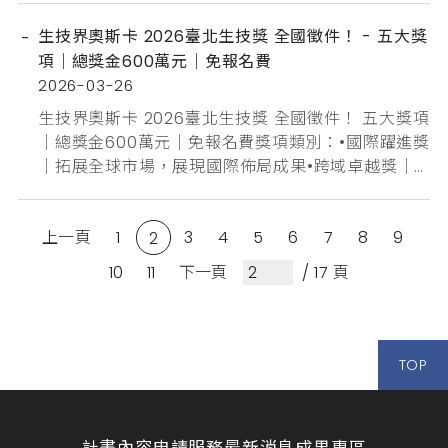
生技界奧斯卡 2026臺北生技獎 全國徵件！ - 五大獎
項｜總獎金600萬元｜免報名費
2026-03-26
生技界奧斯卡 2026臺北生技獎 全國徵件！ 五大獎項
｜總獎金600萬元｜免報名費獎項類別：•國際躍進獎
｜拓展全球市場，展現國際佈局成果•跨域卓越獎｜
生技×創新科技，跨域整合亮點嶄露•創新技術獎｜製
藥組、醫材組、應用生技組，多元領域專屬舞台•特
上一頁
1
3
4
5
6
7
8
9
別獎-臺北生技之星｜臺北市企業加碼獎勵參賽有機
2
會獲得：•實質獎金、榮耀有感•表揚推廣、品牌加值•
10
11
下一頁
/ 17 頁
專家評比、策略精進•出展拓商、獎勵延伸📅 徵件期
間：即...
TOP