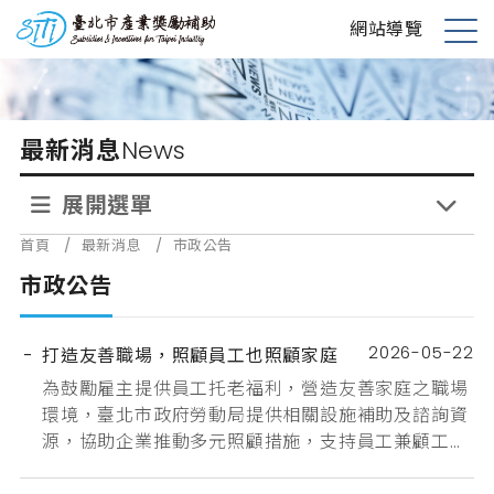
跳
台北市產業獎勵補助
網站導覽
到
展
主
開
要
選
內
單
最新消息
News
容
展開選單
首頁
/
最新消息
/
市政公告
市政公告
2026-05-22
打造友善職場，照顧員工也照顧家庭
為鼓勵雇主提供員工托老福利，營造友善家庭之職場
環境，臺北市政府勞動局提供相關設施補助及諮詢資
源，協助企業推動多元照顧措施，支持員工兼顧工作
與家庭照顧需求。歡迎有需求之企業及事業單位參考