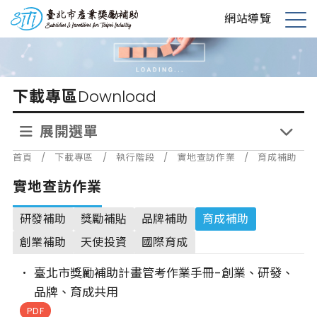
跳
台北市產業獎勵補助
網站導覽
到
展
主
開
要
選
內
單
下載專區
Download
容
展開選單
首頁
/
下載專區
/
執行階段
/
實地查訪作業
/
育成補助
實地查訪作業
研發補助
獎勵補貼
品牌補助
育成補助
創業補助
天使投資
國際育成
臺北市獎勵補助計畫管考作業手冊-創業、研發、
品牌、育成共用
PDF