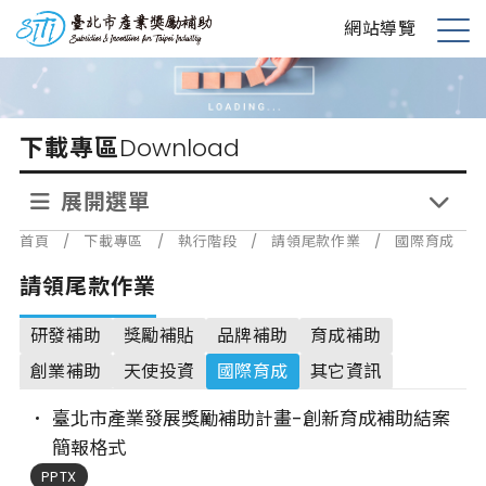
跳
台北市產業獎勵補助
網站導覽
到
展
主
開
要
選
內
單
下載專區
Download
容
展開選單
首頁
/
下載專區
/
執行階段
/
請領尾款作業
/
國際育成
請領尾款作業
研發補助
獎勵補貼
品牌補助
育成補助
創業補助
天使投資
國際育成
其它資訊
臺北市產業發展獎勵補助計畫-創新育成補助結案
簡報格式
PPTX