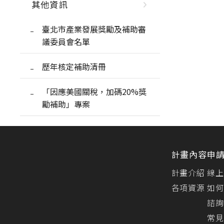
其他資訊
臺北市產業發展獎勵及補助審
議委員會名單
歷年核定補助清冊
「因應美國關稅，加碼20%獎
勵補助」專案
計畫內容
申
計畫介紹
線上
各項資源
如何
諮詢
常見