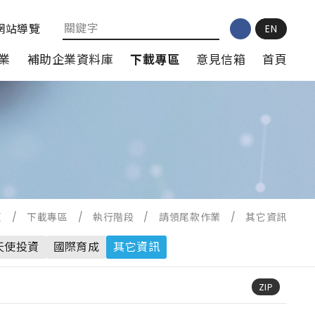
網站導覽
EN
業
補助企業資料庫
下載專區
意見信箱
首頁
頁
/
下載專區
/
執行階段
/
請領尾款作業
/
其它資訊
天使投資
國際育成
其它資訊
ZIP