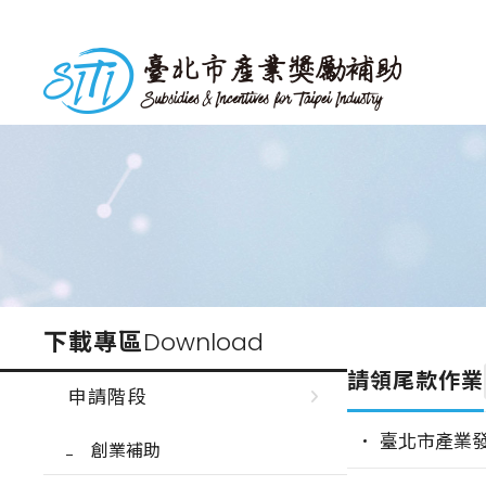
跳
到
台北市產業獎勵補助
主
要
內
容
下載專區
Download
請領尾款作業
申請階段
臺北市產業
創業補助