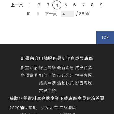
上一頁
1
2
3
5
6
7
8
9
慧解決方案」及「智慧醫療」等領域企業進行展出，
4
參展報名自即日起至5月13日(星期三)下午3時止 ，誠
10
11
下一頁
/ 38 頁
摯邀請臺北市...
TOP
計畫內容
申請服務
最新消息
成果專區
計畫介紹
線上申請
最新消息
成果花絮
各項資源
如何申請
市政公告
性平專區
諮詢申請
活動快訊
影音專區
常見問題
補助企業資料庫
亮點企業
下載專區
意見信箱
首頁
2026補助年度
亮點企業
申請階段