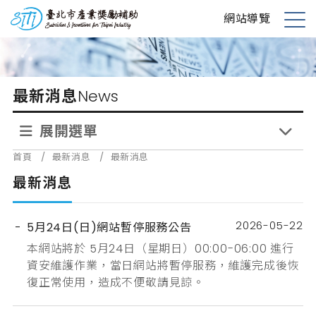
跳
台北市產業獎勵補助
網站導覽
到
展
主
開
要
選
內
單
最新消息
News
容
展開選單
首頁
/
最新消息
/
最新消息
最新消息
2026-05-22
5月24日(日)網站暫停服務公告
本網站將於 5月24日（星期日）00:00-06:00 進行
資安維護作業，當日網站將暫停服務，維護完成後恢
復正常使用，造成不便敬請見諒。