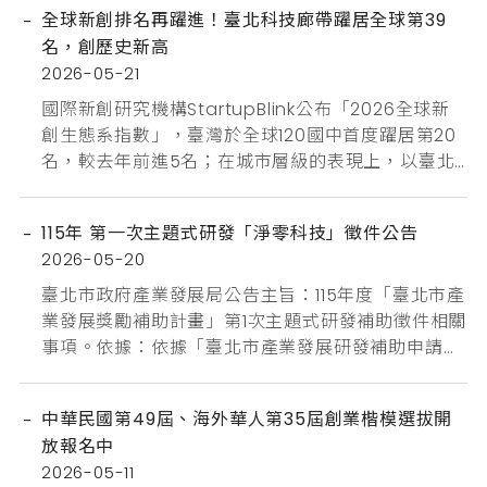
全球新創排名再躍進！臺北科技廊帶躍居全球第39
名，創歷史新高
2026-05-21
國際新創研究機構StartupBlink公布「2026全球新
創生態系指數」，臺灣於全球120國中首度躍居第20
名，較去年前進5名；在城市層級的表現上，以臺北
市為核心的「臺北科技廊帶」更衝上全球第39名、上
升15名，創歷史新高。此外，臺灣於「硬體與物聯
115年 第一次主題式研發「淨零科技」徵件公告
網」（Hardware & IoT）領域排名全球第7，顯示以
2026-05-20
臺北為門戶的科技產業聚落實力與充沛能量。臺北市
政府將持續以產業發展獎勵補助政策工具...
臺北市政府產業發展局公告主旨：115年度「臺北市產
業發展獎勵補助計畫」第1次主題式研發補助徵件相關
事項。依據：依據「臺北市產業發展研發補助申請須
知」第5點第1項第3款辦理。 公告事項：一、徵件主
題：以「淨零科技」為主軸，並以「臺北市場域驗
中華民國第49屆、海外華人第35屆創業楷模選拔開
證」為必要條件，鼓勵具減碳效益與應用潛力之創新
放報名中
提案。二、徵件內涵：(一)申請計畫內容須符合下列
2026-05-11
淨零相關領域之一：１、智慧節能與能源管理。２、