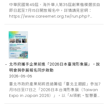
低碳運輸與智慧移動應用...
中華民國第49屆、海外華人第35屆創業楷模選拔自
即日起至7月15日開放報名中，詳情請見官網：
https://www.careernet.org.tw/run.php?
name=archive&file=model報名表：
https://docs.google.com/forms/d/e/1FAIpQLS
dNa5uKD_xfGrBLjqviWEqGTAETpJpq77PCxv3fS
JZuin...
北市府攜手企業前進「2026日本臺灣形象展」，說
明會與參展報名同步啟動
2026-05-05
臺北市政府產業局將透過籌組「臺北主題館」參加7
月15日至17日之「2026日本台灣形象展（Taiwan
Expo in Japan 2026）」，以「AI領航‧智慧臺北
AI-driven, Future Taipei」為主軸，設置「臺北主
題館」，並邀集本市「資通訊」、「AI創新」、「智