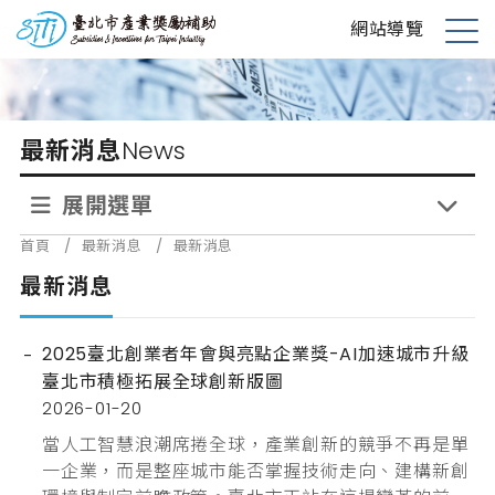
跳
台北市產業獎勵補助
網站導覽
到
展
主
開
要
選
內
單
最新消息
News
容
展開選單
首頁
/
最新消息
/
最新消息
最新消息
2025臺北創業者年會與亮點企業獎-AI加速城市升級
臺北市積極拓展全球創新版圖
2026-01-20
當人工智慧浪潮席捲全球，產業創新的競爭不再是單
一企業，而是整座城市能否掌握技術走向、建構新創