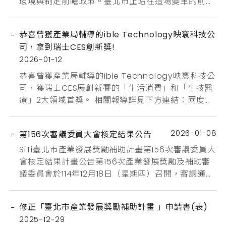
環境與制定前瞻政策。臺北市正站在這場變革的前
線，2025臺北創業者年會與亮點企業獎揭曉，既是
年度盛會，也是城市對全球展示自身創新能量的重要
恭喜曾獲產業局輔導的ible Technology映寰科技公
舞台。透過政策、人才、技術與企業力量的交匯，臺
司，拿到瑞士CES創新獎!
北市打造一個讓創業者安心起步、快速成長並走向世
2026-01-12
界的「創業家友善城市」，而AI正讓臺北站上全球創
新浪尖。臺北以AI重塑治理 帶...
恭喜曾獲產業局輔導的ible Technology映寰科技公
司，獲瑞士CES展創新賽的「生活消費」和「生技醫
療」2大領域首獎。 相關報導詳見下方連結：兩度獲
CES創新獎肯定！ible推「全球最小穿戴空氣清淨
機」，為何選擇德國當第一站？
2026-01-08
第156次審議委員大會核定結果公告
SiTi臺北市產業發展獎勵補助計畫第156次審議委員大
會核定結果計畫公告第156次產業發展獎勵及補助審
議委員會於114年12月18日（星期四）召開，審議通過
新創拔尖計畫補助2案及創業補助5案及研發補助2
案，共計核定通過9件申請案， 新創拔尖補助安宏生
修正「臺北市產業發展獎勵補助計畫 」申請書(表)
醫股份有限公司博想醫學科技股份有限公司創業計畫
2025-12-29
補助蘋果實花企業有限公司兩儀智慧科技股份有限公