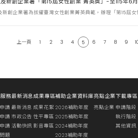
及新創企業署「第15屆女性創業 菁英獎」-至115年6月
及新創企業署為拔擢臺灣女性創業菁英典範，辦理「第15屆
社會影響力等，肯定其對我國經貿之貢獻，並鼓舞更多女性投入
https://competition.sysme.org.tw/計畫詳情：h
上一頁
1
2
3
4
6
7
8
9
1
5
請服務
最新消息
成果專區
補助企業資料庫
亮點企業
下載專區
申請
最新消息
成果花絮
2026補助年度
亮點企業
申請階段
申請
市政公告
性平專區
2025補助年度
執行階段
申請
活動快訊
影音專區
2024補助年度
其他資訊
問題
2023補助年度