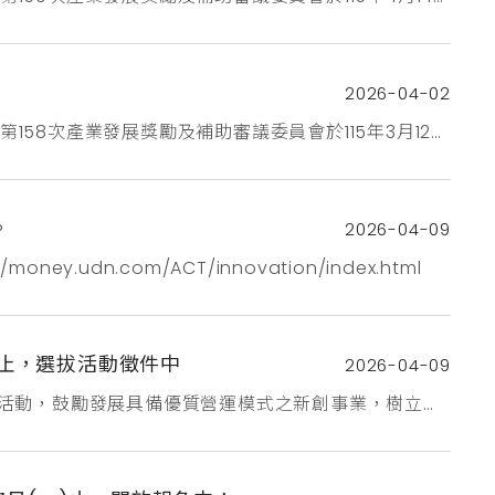
計畫補助雲端力鍊股份有限公司永續樹企業有限公司第
完成分組簡報審查，並提送本次大會審議通過之案件；其餘案
2026-04-02
158次產業發展獎勵及補助審議委員會於115年3月12日
補助3案，共計核定通過16件申請案，主題式研發計畫
可策略股份有限公司奧創智慧股份有限公司大數軟體有
。
2026-04-09
udn.com/ACT/innovation/index.html
 止，選拔活動徵件中
2026-04-09
活動，鼓勵發展具備優質營運模式之新創事業，樹立成
科技產業組、創新傳產組、創新服務組。