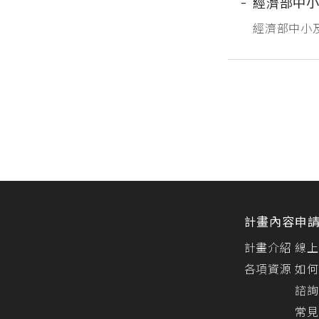
經濟部中小
經濟部中小
創業歷程及
報名，報名連結：
菁...
計畫內容
申
計畫介紹
線上
各項資源
如何
諮詢
常見