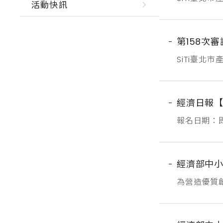
活動快訊
日（二）召
159次審議
件將續依審議
第158次
SiTi臺北
（四）召開
補助新加坡
限公司奇洱文
經濟日報【
報名日期：即日
經濟部中小
為營造優質
功典範，提