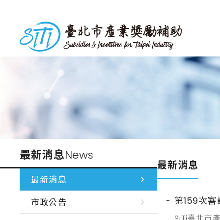
跳
到
台北市產業獎勵補助
主
要
內
容
最新消息
News
最新消息
最新消息
第159次
市政公告
SiTi臺北