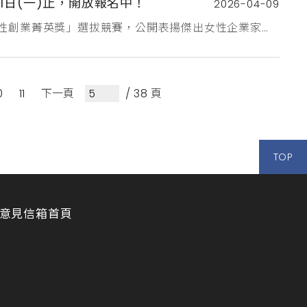
1日(一)止，開放報名中！
2026-04-09
女性創業菁英獎」選拔競賽，公開表揚傑出女性企業家之
創業活動。 報名日期：即日至6月1日止，採線上免費
ttps://www.sme.gov.tw/women/聯絡窗口：女性創業
0
11
下一頁
/ 38 頁
TOP
意見信箱
首頁