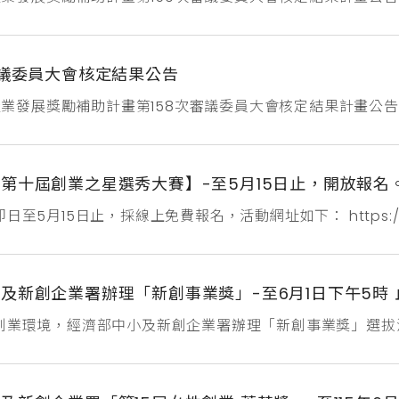
開，審議通過創業補助2案，共計核定通過2件申請案，創業
委員大會審議案件：自115年1月21日起至115年3月19日止
程序辦理。獲補助名單...
審議委員大會核定結果公告
市產業發展獎勵補助計畫第158次審議委員大會核定結果計畫公告第
，審議通過創業補助1案、主題式研發計畫補助12案、研發計畫
商甯寶數位科技有限公司臺灣分公司城智科技股份有限公司帷
創有限公司索力星球股份有限公...
第十屆創業之星選秀大賽】-至5月15日止，開放報名
至5月15日止，採線上免費報名，活動網址如下： https://money.
及新創企業署辦理「新創事業獎」-至6月1日下午5時
創業環境，經濟部中小及新創企業署辦理「新創事業獎」選拔
振創業家精神，以帶動國內創新創業風氣。 參選組別分為：