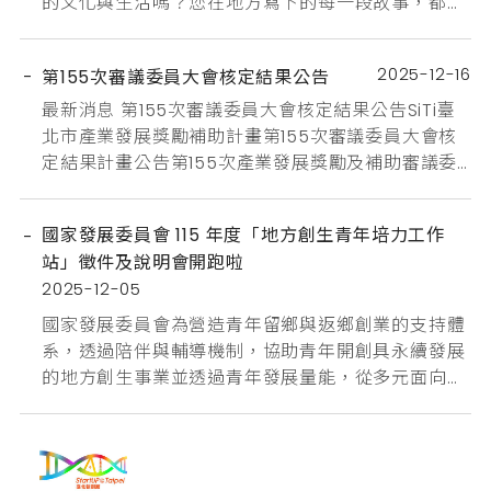
的文化與生活嗎？您在地方寫下的每一段故事，都是
地方創生最重要的起點 國發會為支持青年投入地方創
生行列，持續推動獎勵青年投入地方創生行動計畫，
2025-12-16
第155次審議委員大會核定結果公告
鼓勵 22–45 歲青年組成小型專職團隊，善用公有建
築或國營事業空間，發展兼具商業模式與公益精神的
最新消息 第155次審議委員大會核定結果公告SiTi臺
地方創生事業。最高提供35萬元獎勵金，陪您將創意
北市產業發展獎勵補助計畫第155次審議委員大會核
構想變成真正發生...
定結果計畫公告第155次產業發展獎勵及補助審議委
員會於114年11月27日（星期四）召開，審議通過創業
補助2案、研發補助7案及品牌補助3案，共計核定通
國家發展委員會 115 年度「地方創生青年培力工作
過9件申請案，總獎勵補助核定金額為2,579萬9,700
站」徵件及說明會開跑啦
元整，如下所示：創業計畫補助圭葆有限公司瑞和生
2025-12-05
醫股份有限公司研發計畫補助奇偶科...
國家發展委員會為營造青年留鄉與返鄉創業的支持體
系，透過陪伴與輔導機制，協助青年開創具永續發展
的地方創生事業並透過青年發展量能，從多元面向整
體強化地方在經濟、社會及文化層面之韌性補助建置
地方創生青年培力工作站115年度補助「地方創生青年
培力工作站」徵件報名系統連結：
https://tier.surveycake.biz/s/DVGnR主辦單位｜