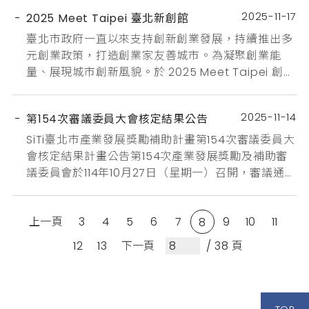
國家發展委員會執行單位｜地方創生專案辦公室(財
2025-11-17
2025 Meet Taipei 臺北新創館
團法人台...
臺北市政府一直以來支持創新創業發展，持續推出多
元創業政策，打造創業家友善城市。為凝聚創業能
量、展現城市創新風貌。於 2025 Meet Taipei 創新
創業嘉年華期間，以「創業方程市－Taipei On
Top」為主題設置「臺北新創館」，分享創業成功並
2025-11-14
第154次審議委員大會核定結果公告
非偶然，而是政策 × 資源 × 產業 × 人才相乘的必然
結果。展館以「智慧生活」、「永續健康」與「AI 驅
SiTi臺北市產業發展獎勵補助計畫第154次審議委員大
動」三大主題展區串聯，集結北市府獎補助與...
會核定結果計畫公告第154次產業發展獎勵及補助審
議委員會於114年10月27日（星期一）召開，審議通過
創業補助3案及研發補助3案及品牌補助3案，共計核
定通過9件申請案，總獎勵補助核定金額為1,810萬元
上一頁
3
4
5
6
7
9
10
11
整，如下所示：創業計畫補助故事潮股份有限公司諾
8
歐科技股份有限公司晨躍國際股份有限公司研發計畫
12
13
下一頁
/ 38 頁
補助英屬開曼群島商福碳股份有限公司台灣分公司超
創力股...