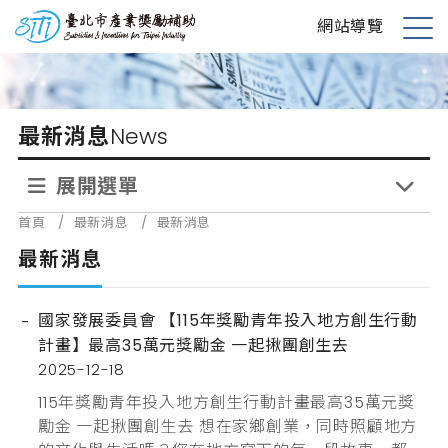
跳
台北市產業獎勵補助
網站導覽
到
展
主
開
要
選
內
單
最新消息
News
容
展開選單
首頁
/
最新消息
/
最新消息
最新消息
國家發展委員會 【115年獎勵青年投入地方創生行動
計畫】最高35萬元獎勵金 一起揪團創生去
2025-12-18
115年獎勵青年投入地方創生行動計畫最高35萬元獎
勵金 一起揪團創生去 想在家鄉創業，同時照顧地方